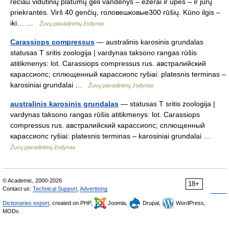
rečiau vidutinių platumų gėli vandenys – ežerai ir upės – ir jūrų
priekrantės. Virš 40 genčių, головешковые300 rūšių. Kūno ilgis –
iki… …
Žuvų pavadinimų žodynas
Carassiops compressus
— australinis karosinis grundalas
statusas T sritis zoologija | vardynas taksono rangas rūšis
atitikmenys: lot. Carassiops compressus rus. австралийский
карассиопс; сплющенный карассиопс ryšiai: platesnis terminas –
karosiniai grundalai …
Žuvų pavadinimų žodynas
australinis karosinis grundalas
— statusas T sritis zoologija |
vardynas taksono rangas rūšis atitikmenys: lot. Carassiops
compressus rus. австралийский карассиопс; сплющенный
карассиопс ryšiai: platesnis terminas – karosiniai grundalai …
Žuvų pavadinimų žodynas
© Academic, 2000-2026
18+
Contact us:
Technical Support
,
Advertising
Dictionaries export
, created on PHP,
Joomla,
Drupal,
WordPress,
MODx.