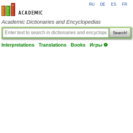
RU
DE
ES
FR
en-academic.com
Academic Dictionaries and Encyclopedias
Search!
Interpretations
Translations
Books
Игры ⚽