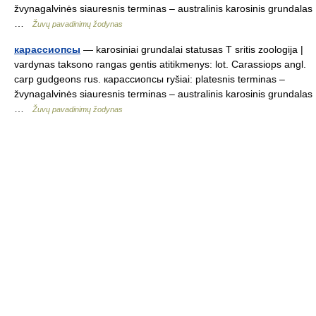
žvynagalvinės siauresnis terminas – australinis karosinis grundalas
…
Žuvų pavadinimų žodynas
карассиопсы
— karosiniai grundalai statusas T sritis zoologija |
vardynas taksono rangas gentis atitikmenys: lot. Carassiops angl.
carp gudgeons rus. карассиопсы ryšiai: platesnis terminas –
žvynagalvinės siauresnis terminas – australinis karosinis grundalas
…
Žuvų pavadinimų žodynas