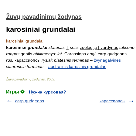
Žuvų pavadinimų žodynas
karosiniai grundalai
karosiniai grundalai
karosiniai
grundalai
statusas
T
sritis
zoologija | vardynas
taksono
rangas
gentis
atitikmenys
:
lot.
Carassiops
angl.
carp gudgeons
rus.
карассиопсы
ryšiai
:
platesnis terminas
–
žvynagalvinės
siauresnis terminas
–
australinis karosinis grundalas
Žuvų pavadinimų žodynas
.
2005
.
Игры ⚽
Нужна курсовая?
carp gudgeons
карассиопсы