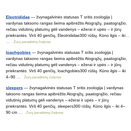
Eleotrididae
— žvynagalvinės statusas T sritis zoologija |
vardynas taksono rangas šeima apibrėžtis Atogrąžų, paatogrąžio,
rečiau vidutinių platumų gėli vandenys – ežerai ir upės – ir jūrų
priekrantės. Virš 40 genčių, Eleotrididae300 rūšių. Kūno ilgis – iki…
…
Žuvų pavadinimų žodynas
loachgobies
— žvynagalvinės statusas T sritis zoologija |
vardynas taksono rangas šeima apibrėžtis Atogrąžų, paatogrąžio,
rečiau vidutinių platumų gėli vandenys – ežerai ir upės – ir jūrų
priekrantės. Virš 40 genčių, loachgobies300 rūšių. Kūno ilgis – iki
4–90 …
Žuvų pavadinimų žodynas
sleepers
— žvynagalvinės statusas T sritis zoologija | vardynas
taksono rangas šeima apibrėžtis Atogrąžų, paatogrąžio, rečiau
vidutinių platumų gėli vandenys – ežerai ir upės – ir jūrų
priekrantės. Virš 40 genčių, sleepers300 rūšių. Kūno ilgis – iki 4–
90 cm …
Žuvų pavadinimų žodynas