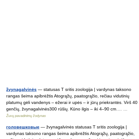
žvynagalvinės
— statusas T sritis zoologija | vardynas taksono
rangas šeima apibrėžtis Atogrąžų, paatogrąžio, rečiau vidutinių
platumų gėli vandenys – ežerai ir upės – ir jūrų priekrantės. Virš 40
genčių, žvynagalvinės300 rūšių. Kūno ilgis – iki 4–90 cm.… …
Žuvų pavadinimų žodynas
головешковые
— žvynagalvinės statusas T sritis zoologija |
vardynas taksono rangas šeima apibrėžtis Atogrąžų, paatogrąžio,