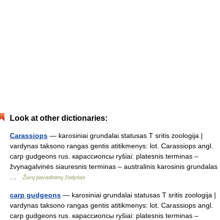
Look at other dictionaries:
Carassiops
— karosiniai grundalai statusas T sritis zoologija |
vardynas taksono rangas gentis atitikmenys: lot. Carassiops angl.
carp gudgeons rus. карассиопсы ryšiai: platesnis terminas –
žvynagalvinės siauresnis terminas – australinis karosinis grundalas
…
Žuvų pavadinimų žodynas
carp gudgeons
— karosiniai grundalai statusas T sritis zoologija |
vardynas taksono rangas gentis atitikmenys: lot. Carassiops angl.
carp gudgeons rus. карассиопсы ryšiai: platesnis terminas –